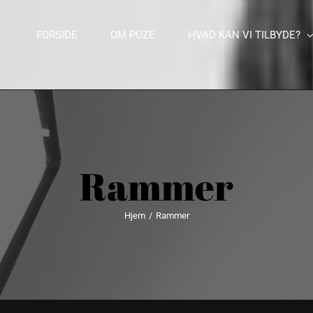
FORSIDE
OM POZE
HVAD KAN VI TILBYDE?
Rammer
Hjem
/
Rammer