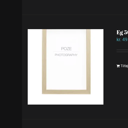
Eg 
kr.
49
Tilføj