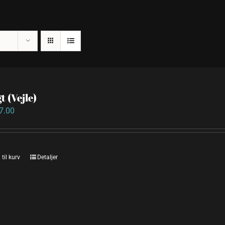
t (Vejle)
7.00
 til kurv
Detaljer