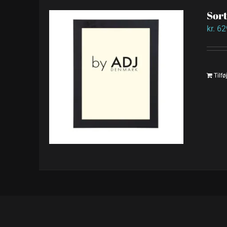
Sor
kr.
62
Tilføj