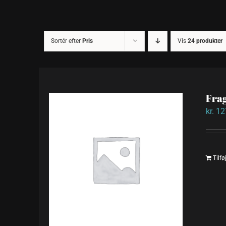
Sortér efter
Pris
Vis
24 produkter
Frag
kr.
12
Tilføj