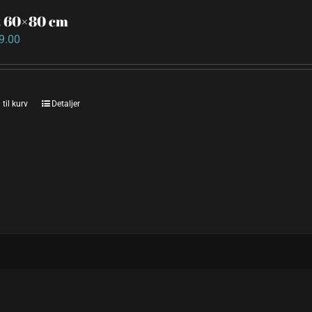
t 60×80 cm
9.00
 til kurv
Detaljer