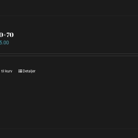
50×70
5.00
 til kurv
Detaljer